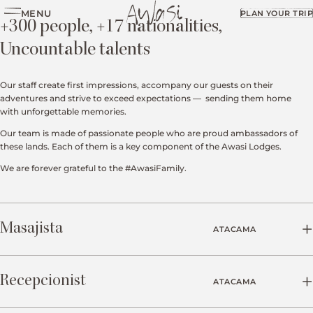
MENU
PLAN YOUR TRIP
+300 people, +17 nationalities,
Uncountable talents
Our staff create first impressions, accompany our guests on their
adventures and strive to exceed expectations —
sending them home
with unforgettable memories.
Our team is made of passionate people who are proud ambassadors of
these lands. Each of them is a key component of the Awasi Lodges.
We are forever grateful to the
#AwasiFamily
.
Masajista
ATACAMA
LUGAR:
Puerto Natales, Región XII, Chile
Recepcionist
ATACAMA
DESCRIPCIÓN:
Nos encontramos en búsqueda de una terapeuta para sumarse a nuestro